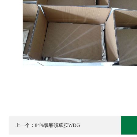
上一个：
84%氯酯磺草胺WDG