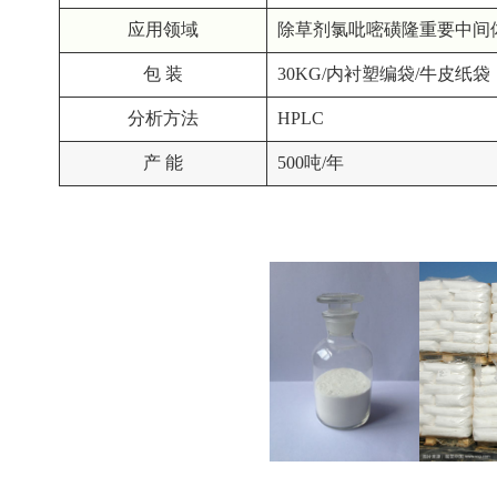
应用领域
除草剂氯吡嘧磺隆重要中间
包 装
30KG/内衬塑编袋/牛皮纸袋
分析方法
HPLC
产 能
500吨/年