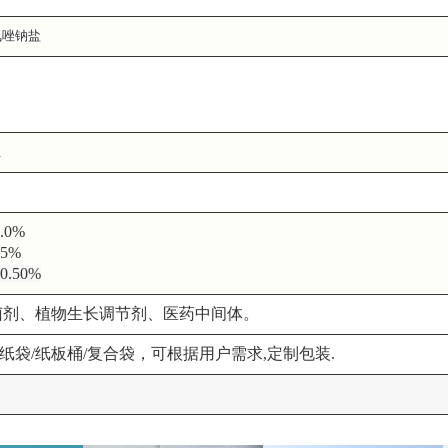
三氮唑钠盐
a
.0%
.5%
 0.50%
菌剂、植物生长调节剂、医药中间体。
牛皮纸袋/纸板桶/复合袋，可根据用户需求,定制包装.