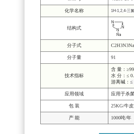
化学名称
1H-1,2,4-
结构式
分子式
C2H3N3N
分子量
91
含 量：≥99
技术指标
水 分：≤ 0
游离碱：
≤
应用领域
应用于杀
包 装
25KG/
产 能
1000吨/年