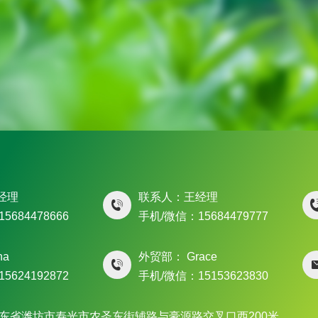
经理
联系人：王经理
5684478666
手机/微信：15684479777
na
外贸部： Grace
5624192872
手机/微信：15153623830
山东省潍坊市寿光市农圣东街辅路与豪源路交叉口西200米